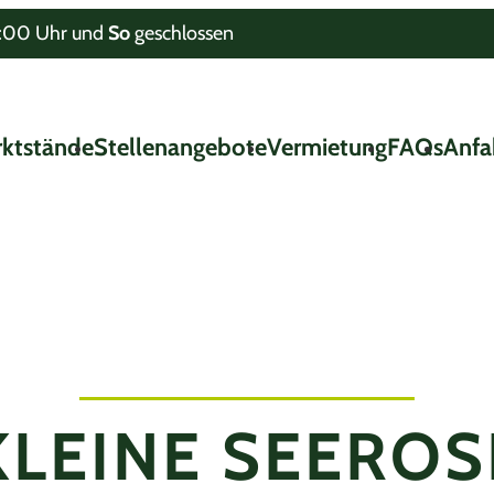
8:00 Uhr und
So
geschlossen
ktstände
Stellenangebote
Vermietung
FAQs
Anfa
KLEINE SEEROS